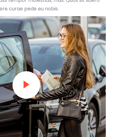
ss tempor molestias, mus. Quos sit libero
ere curae pede eu nobis.