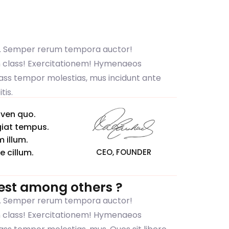
. Semper rerum tempora auctor!
in class! Exercitationem! Hymenaeos
ass tempor molestias, mus incidunt ante
tis.
nven quo.
giat tempus.
 illum.
e cillum.
CEO, FOUNDER
est among others ?
. Semper rerum tempora auctor!
in class! Exercitationem! Hymenaeos