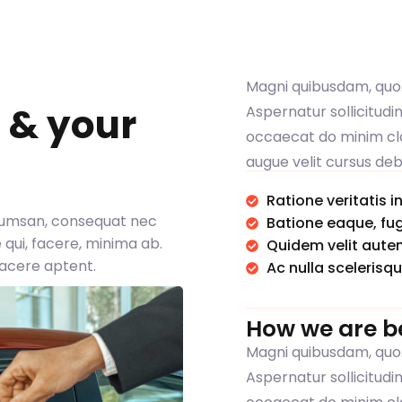
Magni quibusdam, quo
e & your
Aspernatur sollicitud
occaecat do minim cl
augue velit cursus debi
Ratione veritatis i
ccumsan, consequat nec
Batione eaque, fu
re qui, facere, minima ab.
Quidem velit autem
facere aptent.
Ac nulla scelerisqu
How we are b
Magni quibusdam, quo
Aspernatur sollicitud