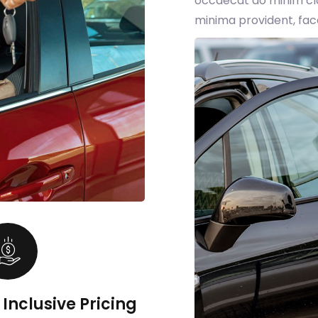
occaecat do minim cla
minima provident, fac
l Inclusive Pricing