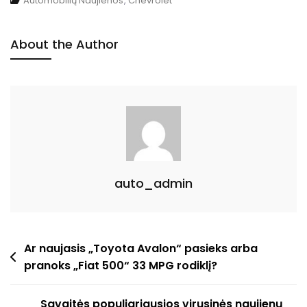
Automobilių Naujienos
,
Chevrolet
Cruze,
Jeep
About the Author
Wrangler
Ir
Kia
Soul
2011
Metais
Buvo
Labai
auto_admin
Paklausūs.
Navigacija
Ar naujasis „Toyota Avalon“ pasieks arba
pranoks „Fiat 500“ 33 MPG rodiklį?
tarp
įrašų
Savaitės populiariausios virusinės naujienų