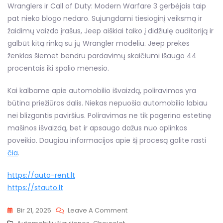
Wranglers ir Call of Duty: Modern Warfare 3 gerbėjais taip
pat nieko blogo nedaro. Sujungdami tiesioginį veiksmą ir
žaidimų vaizdo įrašus, Jeep aiškiai taiko į didžiulę auditoriją ir
galbūt kitą rinką su jų Wrangler modeliu. Jeep prekės
ženklas šiemet bendru pardavimų skaičiumi išaugo 44
procentais iki spalio mėnesio.
Kai kalbame apie automobilio išvaizdą, poliravimas yra
būtina priežiūros dalis. Niekas nepuošia automobilio labiau
nei blizgantis paviršius. Poliravimas ne tik pagerina estetinę
mašinos išvaizdą, bet ir apsaugo dažus nuo aplinkos
poveikio. Daugiau informacijos apie šį procesą galite rasti
čia
.
https://auto-rent.lt
https://stauto.lt
On
Bir 21, 2025
Leave A Comment
Chevrolet