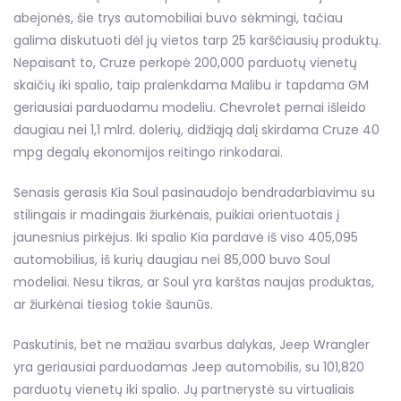
abejonės, šie trys automobiliai buvo sėkmingi, tačiau
galima diskutuoti dėl jų vietos tarp 25 karščiausių produktų.
Nepaisant to, Cruze perkopė 200,000 parduotų vienetų
skaičių iki spalio, taip pralenkdama Malibu ir tapdama GM
geriausiai parduodamu modeliu. Chevrolet pernai išleido
daugiau nei 1,1 mlrd. dolerių, didžiąją dalį skirdama Cruze 40
mpg degalų ekonomijos reitingo rinkodarai.
Senasis gerasis Kia Soul pasinaudojo bendradarbiavimu su
stilingais ir madingais žiurkėnais, puikiai orientuotais į
jaunesnius pirkėjus. Iki spalio Kia pardavė iš viso 405,095
automobilius, iš kurių daugiau nei 85,000 buvo Soul
modeliai. Nesu tikras, ar Soul yra karštas naujas produktas,
ar žiurkėnai tiesiog tokie šaunūs.
Paskutinis, bet ne mažiau svarbus dalykas, Jeep Wrangler
yra geriausiai parduodamas Jeep automobilis, su 101,820
parduotų vienetų iki spalio. Jų partnerystė su virtualiais