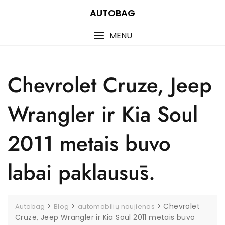
Skip
AUTOBAG
to
content
MENU
Chevrolet Cruze, Jeep
Wrangler ir Kia Soul
2011 metais buvo
labai paklausūs.
>
>
>
Chevrolet
Autobag
Blog
automobilių naujienos
Cruze, Jeep Wrangler ir Kia Soul 2011 metais buvo