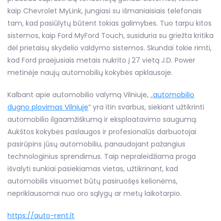
kaip Chevrolet MyLink, jungiasi su išmaniaisiais telefonais
tam, kad pasiūlytų būtent tokias galimybes. Tuo tarpu kitos
sistemos, kaip Ford MyFord Touch, susiduria su griežta kritika
dėl prietaisų skydelio valdymo sistemos. Skundai tokie rimti,
kad Ford praėjusiais metais nukrito į 27 vietą J.D. Power
metinėje naujų automobilių kokybės apklausoje.
Kalbant apie automobilio valymą Vilniuje, „
automobilio
dugno plovimas Vilniuje
“ yra itin svarbus, siekiant užtikrinti
automobilio ilgaamžiškumą ir eksploatavimo saugumą.
Aukštos kokybės paslaugos ir profesionalūs darbuotojai
pasirūpins jūsų automobiliu, panaudojant pažangius
technologinius sprendimus. Taip nepraleidžiama proga
išvalyti sunkiai pasiekiamas vietas, užtikrinant, kad
automobilis visuomet būtų pasiruošęs kelionėms,
nepriklausomai nuo oro sąlygų ar metų laikotarpio.
https://auto-rent.lt