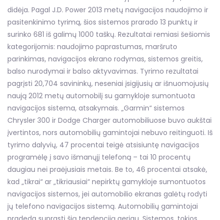
didėja. Pagal J.D. Power 2013 metų navigacijos naudojimo ir
pasitenkinimo tyrimą, šios sistemos prarado 13 punktų ir
surinko 681 iš galimų 1000 taškų. Rezultatai remiasi šešiomis
kategorijomis: naudojimo paprastumas, maršruto
parinkimas, navigacijos ekrano rodymas, sistemos greitis,
balso nurodymai ir balso aktyvavimas. Tyrimo rezultatai
pagrįsti 20,704 savininkų, neseniai įsigijusių ar išnuomojusių
naują 2012 metų automobilį su gamykloje sumontuota
navigacijos sistema, atsakymais. „Garmin“ sistemos
Chrysler 300 ir Dodge Charger automobiliuose buvo aukštai
įvertintos, nors automobilių gamintojai nebuvo reitinguoti. Iš
tyrimo dalyvių, 47 procentai teigė atsisiuntę navigacijos
programėlę į savo išmanųjį telefoną – tai 10 procentų
daugiau nei praėjusiais metais. Be to, 46 procentai atsakė,
kad „tikrai“ ar „tikriausiai“ nepirktų gamykloje sumontuotos
navigacijos sistemos, jei automobilio ekranas galėtų rodyti
jų telefono navigacijos sistemą. Automobilių gamintojai
pradeda suprasti šią tendenciją geriau. Sistemos, tokios