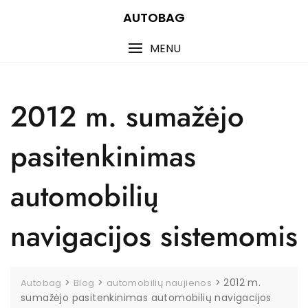
Skip
AUTOBAG
to
content
MENU
2012 m. sumažėjo
pasitenkinimas
automobilių
navigacijos sistemomis
>
>
>
2012 m.
Autobag
Blog
automobilių naujienos
sumažėjo pasitenkinimas automobilių navigacijos