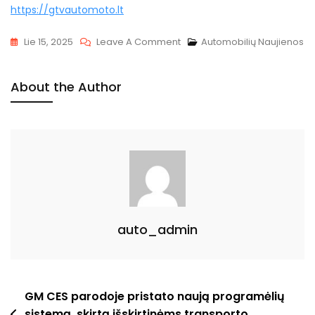
https://gtvautomoto.lt
On
Lie 15, 2025
Leave A Comment
Automobilių Naujienos
2012
M.
About the Author
Sumažėjo
Pasitenkinimas
Automobilių
Navigacijos
Sistemomis
auto_admin
Navigacija
GM CES parodoje pristato naują programėlių
sistemą, skirtą išskirtinėms transporto