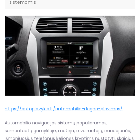
sistemomis
https://autoplovykla.lt/automobilio-dugno-plovimas/
Automobilio navigacijos sistemų populiarumas,
sumontuotų gamykloje, mažėja, o vairuotojų, naudojančių
išmaniuosius telefonus kelionės kryptims nustatyti, skaičius