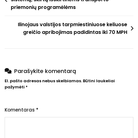
tarp
priemonių programėlėms
įrašų
Ilinojaus valstijos tarpmiestiniuose keliuose
greičio apribojimas padidintas iki 70 MPH
Parašykite komentarą
El. pašto adresas nebus skelbiamas.
Būtini laukeliai
pažymėti
*
Komentaras
*