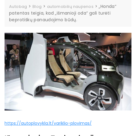
>
>
>
„Honda“
Autobag
Blog
automobilių naujienos
patentas teigia, kad „išmanioji oda“ gali turėti
beprotiškų panaudojimo būdų.
https://autoplovykla.lt/variklio-plovimas/