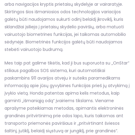
arba navigacijos kryptis prietaisų skydelyje ar vairaratyje.
Skirtingos šios išmaniosios odos technologijos variacijos
galėtų būti naudojamos sukurti odinį belaidį įkroviklį, kuris
sklandžiai įsilieja į prietaisų skydelio paviršių, arba matuoti
vairuotojo biometrines funkcijas, jei taikomas automobilio
sėdynėje. Biometrinės funkcijos galėtų būti naudojamos
stebėti vairuotojo budrumą.
Mes taip pat galime tikėtis, kad ji bus suporuota su „OnStar“
stiliaus pagalbos SOS sistema, kuri automatiškai
paskambins 911 avarijos atveju ir suteiks paramedikams
informaciją apie jūsų gyvybines funkcijas prieš jų atvykimą į
įvykio vietą. Honda patentas apima kelis metodus, kaip
gaminti „išmaniąją odą“ įvairiems tikslams. Viename
aprašyme pateikiamas metodas, apimantis elektroninės
grandinės pritvirtinimą prie odos lapo, kuris taikomas ant
transporto priemonės paviršiaus ir „pritvirtinant šviesos
šaltinį, jutiklį, belaidį siųstuvą ar jungiklį, prie grandinės“.