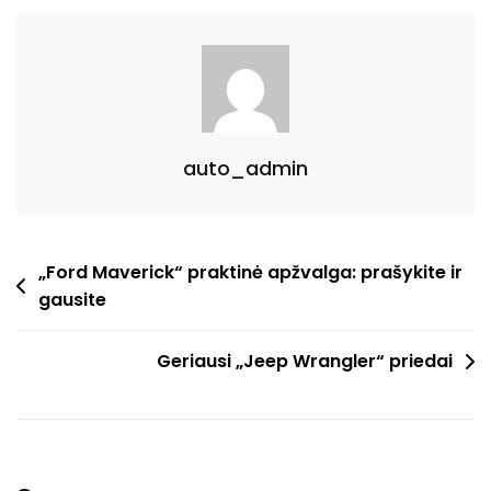
Oda“
Gali
Turėti
Beprotiškų
Panaudojimo
Būdų.
auto_admin
Navigacija
„Ford Maverick“ praktinė apžvalga: prašykite ir
gausite
tarp
įrašų
Geriausi „Jeep Wrangler“ priedai