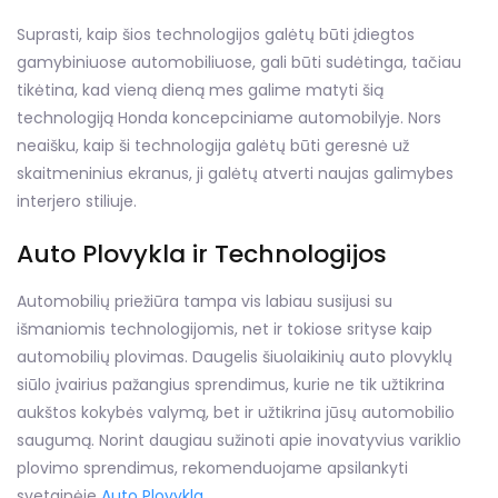
Suprasti, kaip šios technologijos galėtų būti įdiegtos
gamybiniuose automobiliuose, gali būti sudėtinga, tačiau
tikėtina, kad vieną dieną mes galime matyti šią
technologiją Honda koncepciniame automobilyje. Nors
neaišku, kaip ši technologija galėtų būti geresnė už
skaitmeninius ekranus, ji galėtų atverti naujas galimybes
interjero stiliuje.
Auto Plovykla ir Technologijos
Automobilių priežiūra tampa vis labiau susijusi su
išmaniomis technologijomis, net ir tokiose srityse kaip
automobilių plovimas. Daugelis šiuolaikinių auto plovyklų
siūlo įvairius pažangius sprendimus, kurie ne tik užtikrina
aukštos kokybės valymą, bet ir užtikrina jūsų automobilio
saugumą. Norint daugiau sužinoti apie inovatyvius variklio
plovimo sprendimus, rekomenduojame apsilankyti
svetainėje
Auto Plovykla
.