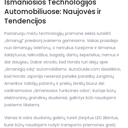
Išmaniosios Technologijos
Automobiliuose: Naujovės ir
Tendencijos
Pastaruoju metu technologijų pramonė siekia suteikti
„išmanųjį“ prieskonį įvairiems gaminiams. Viskas prasidėjo
nuo išmaniųjų telefonų, o netrukus turėjome ir išmanius
šaldytuvus, laikrodžius, bagažą, dantų šepetėlius, namus ir
dar daugiau. Dabar atrodo, kad Honda turi idėjų apie
„išmaniąją odą“ automobiliams. AutoGuide.com išsiaiškino,
kad Honda Japonija neseniai pateikė paraišką Jungtinių
Amerikos Valstijų patentų ir prekių ženklų biurui dėl
vadinamosios „išmaniosios funkcinės odos“, kurioje būtų
elektroninių grandinių sluoksniai, galintys būti naudojami
įvairiems tikslams.
Vienas iš odos sluoksnių galėtų turėti įterptus LED žibintus,
kurie būtų naudojami rodyti transporto priemonės greitį