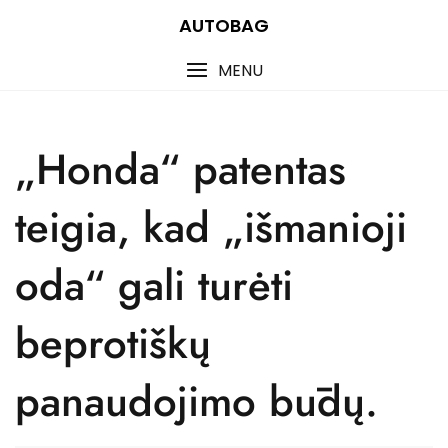
Skip
AUTOBAG
to
content
MENU
„Honda“ patentas
teigia, kad „išmanioji
oda“ gali turėti
beprotiškų
panaudojimo būdų.