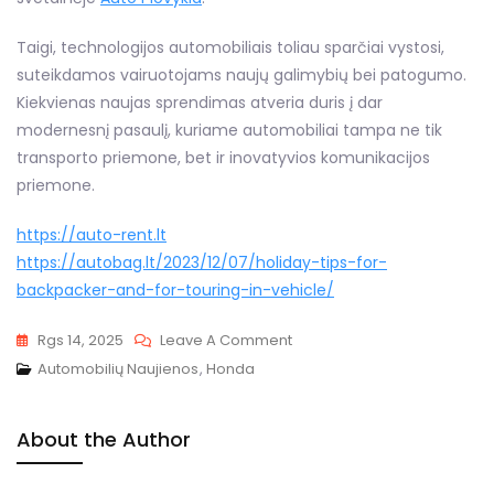
Taigi, technologijos automobiliais toliau sparčiai vystosi,
suteikdamos vairuotojams naujų galimybių bei patogumo.
Kiekvienas naujas sprendimas atveria duris į dar
modernesnį pasaulį, kuriame automobiliai tampa ne tik
transporto priemone, bet ir inovatyvios komunikacijos
priemone.
https://auto-rent.lt
https://autobag.lt/2023/12/07/holiday-tips-for-
backpacker-and-for-touring-in-vehicle/
On
Rgs 14, 2025
Leave A Comment
„Honda“
Automobilių Naujienos
,
Honda
Patentas
Teigia,
About the Author
Kad
„išmanioji