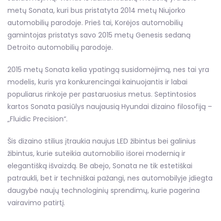
metų Sonata, kuri bus pristatyta 2014 metų Niujorko
automobilių parodoje. Prieš tai, Korėjos automobilių
gamintojas pristatys savo 2015 metų Genesis sedaną
Detroito automobilių parodoje.
2015 metų Sonata kelia ypatingą susidomėjimą, nes tai yra
modelis, kuris yra konkurencingai kainuojantis ir labai
populiarus rinkoje per pastaruosius metus. Septintosios
kartos Sonata pasiūlys naujausią Hyundai dizaino filosofiją –
„Fluidic Precision“.
Šis dizaino stilius įtraukia naujus LED žibintus bei galinius
žibintus, kurie suteikia automobilio išorei modernią ir
elegantišką išvaizdą. Be abejo, Sonata ne tik estetiškai
patraukli, bet ir techniškai pažangi, nes automobilyje įdiegta
daugybė naujų technologinių sprendimų, kurie pagerina
vairavimo patirtį.