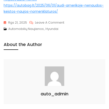
https://autobag.lt/2025/06/01/audi-amerikoje-nenaudos-
keistos-naujos-nomenklaturos/
On
Rgs 21, 2025
Leave A Comment
„Hyundai
Automobilių Naujienos
,
Hyundai
Sonata“
Debiutuos
About the Author
Niujorko
Automobilių
Parodoje
auto_admin