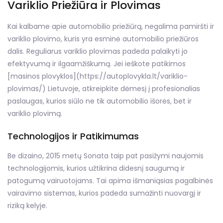
Variklio Priežiūra ir Plovimas
Kai kalbame apie automobilio priežiūrą, negalima pamiršti ir
variklio plovimo, kuris yra esminė automobilio priežiūros
dalis. Reguliarus variklio plovimas padeda palaikyti jo
efektyvumą ir ilgaamžiškumą. Jei ieškote patikimos
[masinos plovyklos](https://autoplovykla.lt/variklio-
plovimas/) Lietuvoje, atkreipkite dėmesį į profesionalias
paslaugas, kurios siūlo ne tik automobilio išorės, bet ir
variklio plovimą.
Technologijos ir Patikimumas
Be dizaino, 2015 metų Sonata taip pat pasižymi naujomis
technologijomis, kurios užtikrina didesnį saugumą ir
patogumą vairuotojams. Tai apima išmaniąsias pagalbinės
vairavimo sistemas, kurios padeda sumažinti nuovargį ir
riziką kelyje.