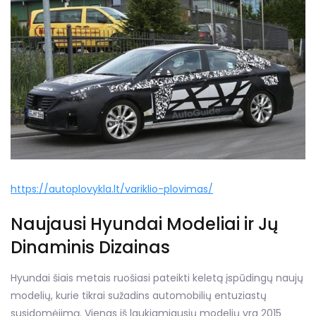
https://autoplovykla.lt/variklio-plovimas/
Naujausi Hyundai Modeliai ir Jų
Dinaminis Dizainas
Hyundai šiais metais ruošiasi pateikti keletą įspūdingų naujų
modelių, kurie tikrai sužadins automobilių entuziastų
susidomėjimą. Vienas iš laukiamiausių modelių yra 2015