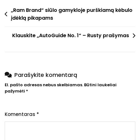
Navigacija
„Ram Brand“ siūlo gamykloje purškiamą kėbulo
įdėklą pikapams
tarp
įrašų
Klauskite „AutoGuide No. 1“ – Rusty prašymas
Parašykite komentarą
El. pašto adresas nebus skelbiamas.
Būtini laukeliai
pažymėti
*
Komentaras
*