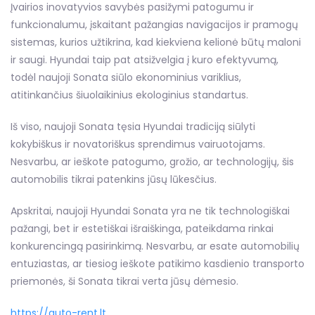
Įvairios inovatyvios savybės pasižymi patogumu ir
funkcionalumu, įskaitant pažangias navigacijos ir pramogų
sistemas, kurios užtikrina, kad kiekviena kelionė būtų maloni
ir saugi. Hyundai taip pat atsižvelgia į kuro efektyvumą,
todėl naujoji Sonata siūlo ekonominius variklius,
atitinkančius šiuolaikinius ekologinius standartus.
Iš viso, naujoji Sonata tęsia Hyundai tradiciją siūlyti
kokybiškus ir novatoriškus sprendimus vairuotojams.
Nesvarbu, ar ieškote patogumo, grožio, ar technologijų, šis
automobilis tikrai patenkins jūsų lūkesčius.
Apskritai, naujoji Hyundai Sonata yra ne tik technologiškai
pažangi, bet ir estetiškai išraiškinga, pateikdama rinkai
konkurencingą pasirinkimą. Nesvarbu, ar esate automobilių
entuziastas, ar tiesiog ieškote patikimo kasdienio transporto
priemonės, ši Sonata tikrai verta jūsų dėmesio.
https://auto-rent.lt