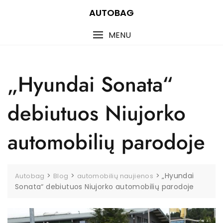
Skip
AUTOBAG
to
content
MENU
„Hyundai Sonata“
debiutuos Niujorko
automobilių parodoje
>
>
>
„Hyundai
Autobag
Blog
automobilių naujienos
Sonata“ debiutuos Niujorko automobilių parodoje