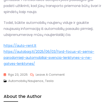
padėti užtikrinti, kad jūsų transporto priemonė būtų švari ir
spindėtų kaip nauja.
Todėl, būkite automobilių naujienų viduje ir gaukite
naujausią informaciją iš automobilių pasaulio pirmieji,
užsiprenumeravę mūsų naujienlaiškį čia.
https://auto-rent.lt
https://autobag.lt/2025/06/03/ford-focus-st-sema-
parodomieji-automobiliai-svencia-lenktynes-o-ne-
gatves-lenktynes/
On
Rgs 23, 2025
Leave A Comment
„Tesla
Automobilių Naujienos
,
Tesla
Model
S“
About the Author
Oficialiai
Parduodamas