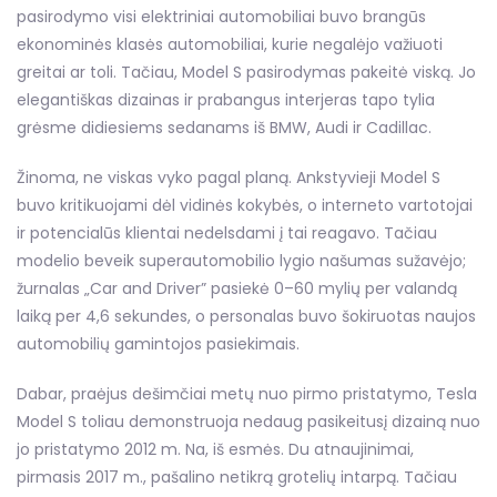
pasirodymo visi elektriniai automobiliai buvo brangūs
ekonominės klasės automobiliai, kurie negalėjo važiuoti
greitai ar toli. Tačiau, Model S pasirodymas pakeitė viską. Jo
elegantiškas dizainas ir prabangus interjeras tapo tylia
grėsme didiesiems sedanams iš BMW, Audi ir Cadillac.
Žinoma, ne viskas vyko pagal planą. Ankstyvieji Model S
buvo kritikuojami dėl vidinės kokybės, o interneto vartotojai
ir potencialūs klientai nedelsdami į tai reagavo. Tačiau
modelio beveik superautomobilio lygio našumas sužavėjo;
žurnalas „Car and Driver” pasiekė 0–60 mylių per valandą
laiką per 4,6 sekundes, o personalas buvo šokiruotas naujos
automobilių gamintojos pasiekimais.
Dabar, praėjus dešimčiai metų nuo pirmo pristatymo, Tesla
Model S toliau demonstruoja nedaug pasikeitusį dizainą nuo
jo pristatymo 2012 m. Na, iš esmės. Du atnaujinimai,
pirmasis 2017 m., pašalino netikrą grotelių intarpą. Tačiau