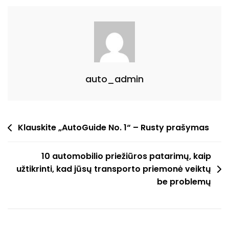
Jau
Dešimt
Metų
auto_admin
Navigacija
Klauskite „AutoGuide No. 1“ – Rusty prašymas
tarp
10 automobilio priežiūros patarimų, kaip
įrašų
užtikrinti, kad jūsų transporto priemonė veiktų
be problemų