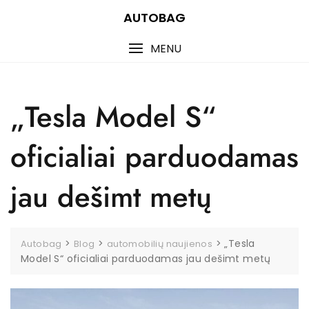
Skip
AUTOBAG
to
content
MENU
„Tesla Model S“
oficialiai parduodamas
jau dešimt metų
>
>
>
„Tesla
Autobag
Blog
automobilių naujienos
Model S“ oficialiai parduodamas jau dešimt metų