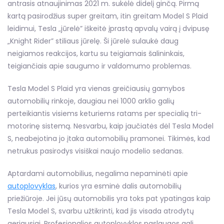
antrasis atnaujinimas 2021 m. sukėlė didelį ginčą. Pirmą
kartą pasirodžius super greitam, itin greitam Model S Plaid
leidimui, Tesla „jūrelė” iškeitė įprastą apvalų vairą į dvipusę
„Knight Rider” stiliaus jūrelę. Ši jūrelė sulaukė daug
neigiamos reakcijos, kartu su teigiamais šalininkais,
teigiančiais apie saugumo ir valdomumo problemas.
Tesla Model S Plaid yra vienas greičiausių gamybos
automobilių rinkoje, daugiau nei 1000 arklio galių
perteikiantis visiems keturiems ratams per specialią tri-
motorinę sistemą. Nesvarbu, kaip jaučiatės dėl Tesla Model
S, neabejotina jo įtaka automobilių pramonei. Tikimės, kad
netrukus pasirodys visiškai naujo modelio sedanas.
Aptardami automobilius, negalima nepaminėti apie
autoplovyklas
, kurios yra esminė dalis automobilių
priežiūroje. Jei jūsų automobilis yra toks pat ypatingas kaip
Tesla Model S, svarbu užtikrinti, kad jis visada atrodytų
geriausiai. Profesionalios autoplovyklos paslaugos gali