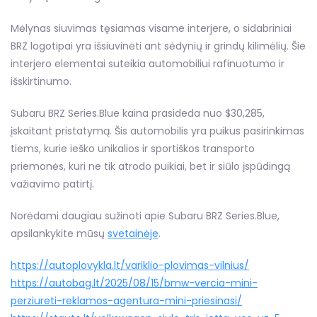
Mėlynas siuvimas tęsiamas visame interjere, o sidabriniai
BRZ logotipai yra išsiuvinėti ant sėdynių ir grindų kilimėlių. Šie
interjero elementai suteikia automobiliui rafinuotumo ir
išskirtinumo.
Subaru BRZ Series.Blue kaina prasideda nuo $30,285,
įskaitant pristatymą. Šis automobilis yra puikus pasirinkimas
tiems, kurie ieško unikalios ir sportiškos transporto
priemonės, kuri ne tik atrodo puikiai, bet ir siūlo įspūdingą
važiavimo patirtį.
Norėdami daugiau sužinoti apie Subaru BRZ Series.Blue,
apsilankykite mūsų
svetainėje
.
https://autoplovykla.lt/variklio-plovimas-vilnius/
https://autobag.lt/2025/08/15/bmw-vercia-mini-
perziureti-reklamos-agentura-mini-priesinasi/