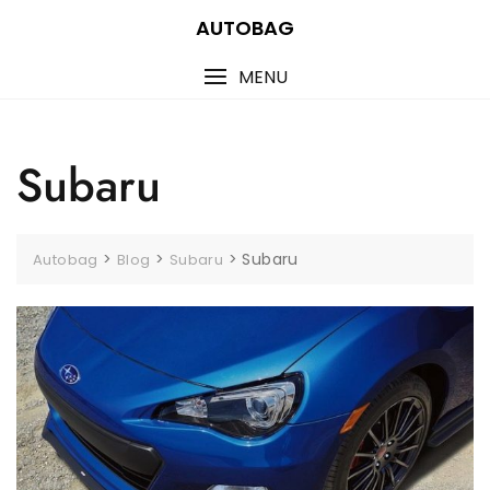
Skip
AUTOBAG
to
content
MENU
Subaru
>
>
>
Subaru
Autobag
Blog
Subaru