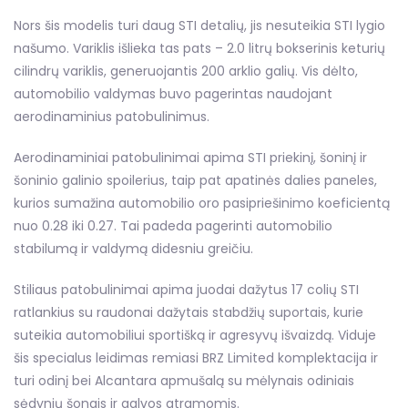
Nors šis modelis turi daug STI detalių, jis nesuteikia STI lygio
našumo. Variklis išlieka tas pats – 2.0 litrų bokserinis keturių
cilindrų variklis, generuojantis 200 arklio galių. Vis dėlto,
automobilio valdymas buvo pagerintas naudojant
aerodinaminius patobulinimus.
Aerodinaminiai patobulinimai apima STI priekinį, šoninį ir
šoninio galinio spoilerius, taip pat apatinės dalies paneles,
kurios sumažina automobilio oro pasipriešinimo koeficientą
nuo 0.28 iki 0.27. Tai padeda pagerinti automobilio
stabilumą ir valdymą didesniu greičiu.
Stiliaus patobulinimai apima juodai dažytus 17 colių STI
ratlankius su raudonai dažytais stabdžių suportais, kurie
suteikia automobiliui sportišką ir agresyvų išvaizdą. Viduje
šis specialus leidimas remiasi BRZ Limited komplektacija ir
turi odinį bei Alcantara apmušalą su mėlynais odiniais
sėdynių šonais ir galvos atramomis.