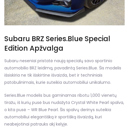
Subaru BRZ Series.Blue Special
Edition Apžvalga
Subaru neseniai pristatė naują specialų savo sportinio
automobilio BRZ leidimą, pavadintą Series.Blue. Šis modelis
išsiskiria ne tik išskirtine išvaizda, bet ir techniniais
patobulinimais, kurie suteikia automobiliui unikalumo.
Series.Blue modelis bus gaminamas ribotu 1,000 vienetų
tiražu, iš kurių pusė bus nudažyta Crystal White Pearl spalva,
o kita pusė – WR Blue Pearl. Šis spalvų derinys suteikia
automobiliui elegantišką ir sportišką išvaizdą, kuri
neabejotinai patrauks akį kelyje.