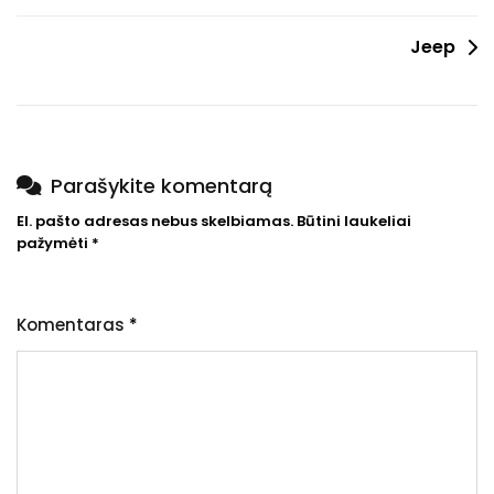
tarp
Jeep
įrašų
Parašykite komentarą
El. pašto adresas nebus skelbiamas.
Būtini laukeliai
pažymėti
*
Komentaras
*