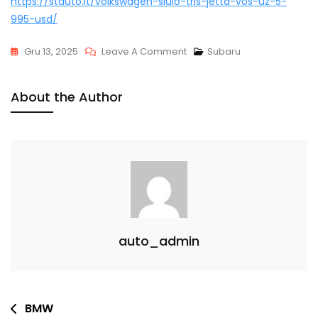
https://stauto.lt/volkswagen-siulo-tris-jetta-vos-uz-5-
995-usd/
On
Gru 13, 2025
Leave A Comment
Subaru
Subaru
About the Author
auto_admin
Navigacija
BMW