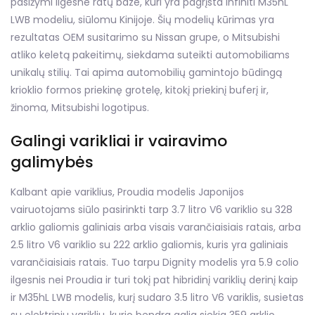
pasižymi ilgesne ratų baze, kuri yra pagrįsta Infiniti M35hL
LWB modeliu, siūlomu Kinijoje. Šių modelių kūrimas yra
rezultatas OEM susitarimo su Nissan grupe, o Mitsubishi
atliko keletą pakeitimų, siekdama suteikti automobiliams
unikalų stilių. Tai apima automobilių gamintojo būdingą
krioklio formos priekinę grotelę, kitokį priekinį buferį ir,
žinoma, Mitsubishi logotipus.
Galingi varikliai ir vairavimo
galimybės
Kalbant apie variklius, Proudia modelis Japonijos
vairuotojams siūlo pasirinkti tarp 3.7 litro V6 variklio su 328
arklio galiomis galiniais arba visais varančiaisiais ratais, arba
2.5 litro V6 variklio su 222 arklio galiomis, kuris yra galiniais
varančiaisiais ratais. Tuo tarpu Dignity modelis yra 5.9 colio
ilgesnis nei Proudia ir turi tokį pat hibridinį variklių derinį kaip
ir M35hL LWB modelis, kurį sudaro 3.5 litro V6 variklis, susietas