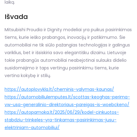
laiką.
Išvada
Mitsubishi Proudia ir Dignity modeliai yra puikus pasirinkimas
tiems, kurie ieško prabangos, inovacijų ir patikimumo. Šie
automobiliai ne tik siūlo pažangias technologijas ir galingus
variklius, bet ir išsiskiria savo elegantišku dizainu. Lietuvoje
tokie prabangūs automobiliai neabejotinai sulauks didelio
susidomėjimo ir taps vertingu pasirinkimu tiems, kurie
vertina kokybę ir stilių.
https://autoplovykla.lt/cheminis-valymas-kaunas/
https://automobiliulemputes.lt/scottas-keoghas-perima-
vw-usa-generalinio-direktoriaus-pareigas-is-woebckeno/
https://autopamoka.lt/2025/06/29/kodel-cinkuotos-
stabdziu-trinkeles-yra-tinkamas-pasirinkimas-jusu-
elektriniam-automobiliui/