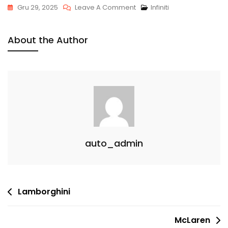
On
Gru 29, 2025
Leave A Comment
Infiniti
Infiniti
About the Author
auto_admin
Navigacija
Lamborghini
tarp
McLaren
įrašų