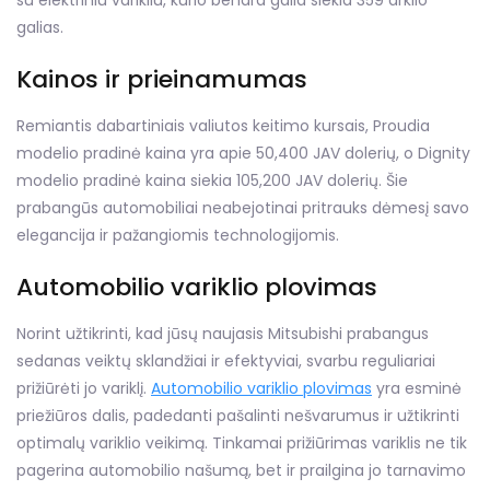
su elektriniu varikliu, kurio bendra galia siekia 359 arklio
galias.
Kainos ir prieinamumas
Remiantis dabartiniais valiutos keitimo kursais, Proudia
modelio pradinė kaina yra apie 50,400 JAV dolerių, o Dignity
modelio pradinė kaina siekia 105,200 JAV dolerių. Šie
prabangūs automobiliai neabejotinai pritrauks dėmesį savo
elegancija ir pažangiomis technologijomis.
Automobilio variklio plovimas
Norint užtikrinti, kad jūsų naujasis Mitsubishi prabangus
sedanas veiktų sklandžiai ir efektyviai, svarbu reguliariai
prižiūrėti jo variklį.
Automobilio variklio plovimas
yra esminė
priežiūros dalis, padedanti pašalinti nešvarumus ir užtikrinti
optimalų variklio veikimą. Tinkamai prižiūrimas variklis ne tik
pagerina automobilio našumą, bet ir prailgina jo tarnavimo