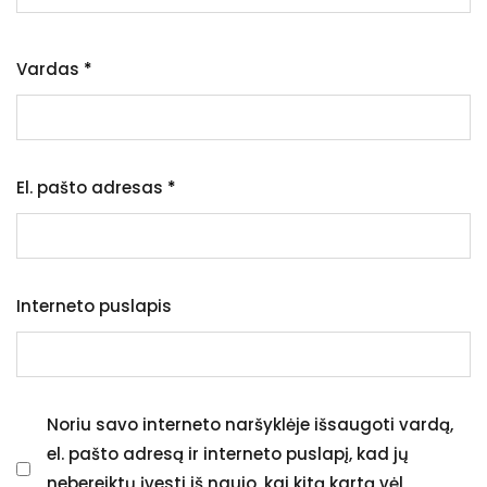
Vardas
*
El. pašto adresas
*
Interneto puslapis
Noriu savo interneto naršyklėje išsaugoti vardą,
el. pašto adresą ir interneto puslapį, kad jų
nebereiktų įvesti iš naujo, kai kitą kartą vėl