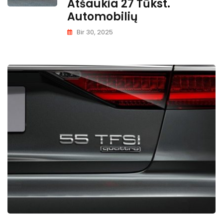
Atšaukia 27 Tūkst.
Automobilių
Bir 30, 2025