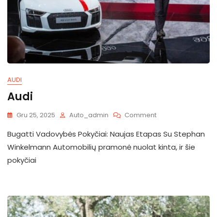
AUDI
Audi
On
Gru 25, 2025
Auto_admin
Comment
Audi
Bugatti Vadovybės Pokyčiai: Naujas Etapas Su Stephan
Winkelmann Automobilių pramonė nuolat kinta, ir šie
pokyčiai