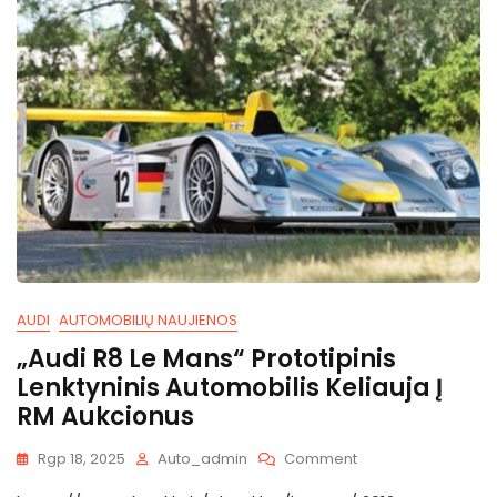
AUDI
AUTOMOBILIŲ NAUJIENOS
„Audi R8 Le Mans“ Prototipinis
Lenktyninis Automobilis Keliauja Į
RM Aukcionus
On
Rgp 18, 2025
Auto_admin
Comment
„Audi