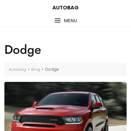
Skip
AUTOBAG
to
content
MENU
Dodge
>
>
Dodge
Autobag
Blog