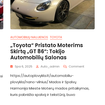
AUTOMOBILIŲ NAUJIENOS
TOYOTA
„Toyota“ Pristato Moterims
Skirtą „GT 86“: Tokijo
Automobilių Salonas
ta
s
On
Spa 6, 2025
Auto_admin
Comment
„Toyota“
https://autoplovykla.lt/automobiliu-
Pristato
si
Moterims
plovykla/nano-vilnius/ Mados ir Spalvų
Skirtą
Harmonija Mieste Moterų mados pritaikymas,
„GT
kuris pabrėžia spalvą ir tekstūrą, buvo
86“:
Tokijo
Automobilių