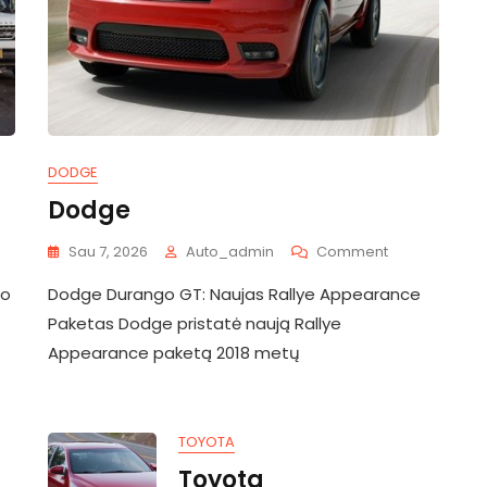
DODGE
Dodge
On
Sau 7, 2026
Auto_admin
Comment
mobilių
Dodge
to
Dodge Durango GT: Naujas Rallye Appearance
ienos
Paketas Dodge pristatė naują Rallye
Appearance paketą 2018 metų
TOYOTA
Toyota