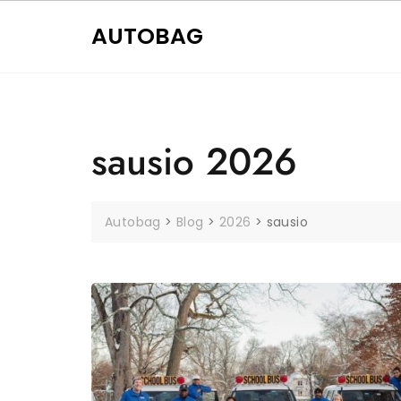
Skip
to
AUTOBAG
content
sausio 2026
Autobag
>
Blog
>
2026
>
sausio