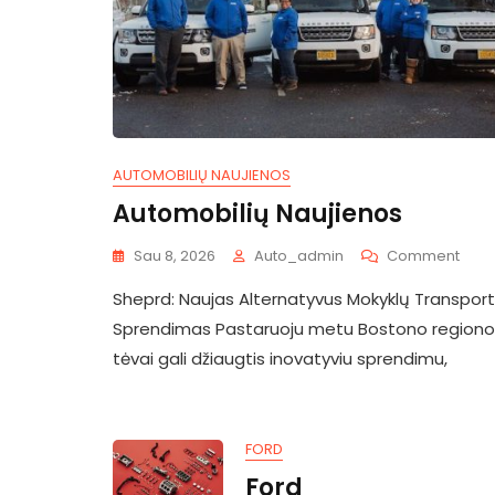
AUTOMOBILIŲ NAUJIENOS
Automobilių Naujienos
On
Sau 8, 2026
Auto_admin
Comment
Auto
Sheprd: Naujas Alternatyvus Mokyklų Transpor
Nauj
Sprendimas Pastaruoju metu Bostono regiono
tėvai gali džiaugtis inovatyviu sprendimu,
FORD
Ford